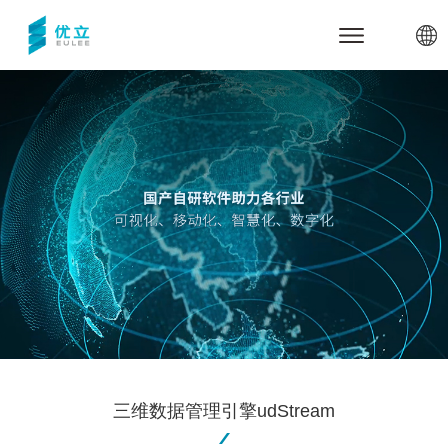
网站首页
关于优立
公司介绍
产品与服务
里程碑
优立云世界
行业应用与案例
合作伙伴
三维数据管理引擎udStream
军事安全
新闻中心
优立全息动物园
电力能源
联系我们
全息展示与交互系统
智慧城市
体验中心
技术支持
高精建模服务
智慧煤矿
代理商加盟
关于udStream
数字孪生底座
智慧水利
关于udSDK
三维数据管理引擎udStream
教育教学
关于全息沙盘