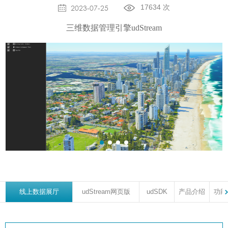
2023-07-25
17634 次
交通运输
关于全息墙
三维数据管理引擎udStream
地理信息
关于开发者平台
线上数据展厅
udStream网页版
udSDK
产品介绍
功能