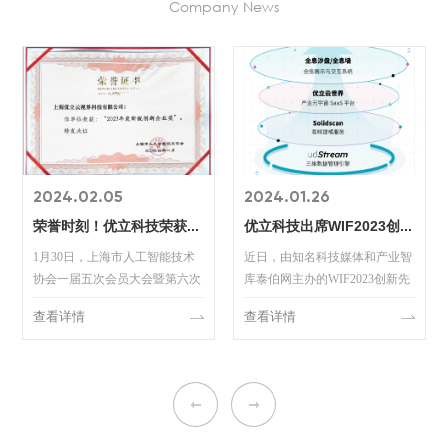
Company News
2024.02.05
2024.01.26
荣誉时刻！优立科技荣获2023年度新锐创新企业奖！
优立科技出席WIF2023创新先行者论坛暨泰伯企业家会员年会
1月30日，上海市人工智能技术
近日，由知名科技媒体和产业智
协会一届五次会员大会暨第六次
库泰伯网主办的WIF2023创新先
理事会在虹桥商务区隆重召开。
行者论坛暨企业家会员年会于北
查看详情
查看详情
会议上，优立科技凭借在元宇宙
京成功举办，优立科技作为元宇
& 数字孪生领域的创新前沿能
宙&数字孪生领域前沿科技企
力，荣获了上海市人工智能技术
业，以核心战略合作伙伴的身份
协会颁发的2023年度新锐创...
受邀出席了本次活动。共有百
余...