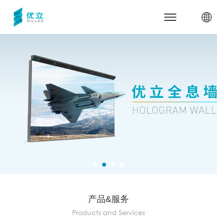
网站首页
关于优立
公司介绍
产品与服务
里程碑
优立云世界
行业应用与案例
合作伙伴
三维数据管理引擎udStream
军事安全
新闻中心
优立全息动物园
电力能源
联系我们
全息展示与交互系统
智慧城市
体验中心
技术支持
高精建模服务
智慧煤矿
代理商加盟
关于udStream
数字孪生底座
智慧水利
关于udSDK
产品&服务
教育教学
Products and Services
关于全息沙盘