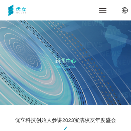
网站首页
关于优立
公司介绍
产品与服务
里程碑
优立云世界
行业应用与案例
合作伙伴
三维数据管理引擎udStream
军事安全
新闻中心
优立全息动物园
电力能源
联系我们
全息展示与交互系统
智慧城市
体验中心
技术支持
高精建模服务
智慧煤矿
代理商加盟
关于udStream
数字孪生底座
智慧水利
关于udSDK
优立科技创始人参讲2023宝洁校友年度盛会
教育教学
关于全息沙盘