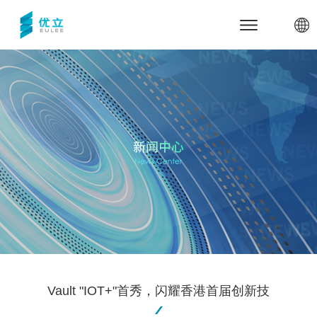
网站首页
关于优立
公司介绍
产品与服务
里程碑
优立云世界
行业应用与案例
合作伙伴
三维数据管理引擎udStream
军事安全
新闻中心
优立全息动物园
电力能源
联系我们
全息展示与交互系统
智慧城市
体验中心
技术支持
高精建模服务
智慧煤矿
代理商加盟
关于udStream
数字孪生底座
智慧水利
关于udSDK
Vault "IOT+"首秀，闪耀香港首届创新技
教育教学
关于全息沙盘