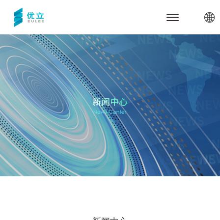
网站首页
关于优立
公司介绍
产品与服务
里程碑
优立云世界
行业应用与案例
合作伙伴
三维数据管理引擎udStream
军事安全
新闻中心
优立全息动物园
电力能源
联系我们
全息展示与交互系统
智慧城市
体验中心
技术支持
高精建模服务
智慧煤矿
代理商加盟
关于udStream
数字孪生底座
智慧水利
关于udSDK
教育教学
关于全息沙盘