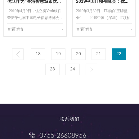
优立作为“香港智慧城市优秀项目”参展电博会
2019中国IT领袖峰会：优立获"数字中国创业大赛"亚军
2019年4月9日，优立携Vault软件
2019年3月30日，IT界的“王牌盛
登陆第七届中国电子信息博览会，
会”—— 2019中国（深圳）IT领袖
作为“香港智慧城市优秀项目”之
峰会盛大举行。同场进行的“数字
查看详情
查看详情
一，与其余20家香港高科技企业在
中国创业大赛”中，优立公司CEO
香港展区亮相，展出最新的智慧城
张雪兵先生（Daniel)携“海量三位
市未来应用方案及服务。当天上午
数据处理及全息应用”项目...
「香...
18
19
20
21
22
23
24
联系我们
0755-26608956