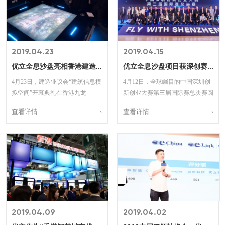
2019.04.23
2019.04.15
优立全息沙盘亮相香港建造业议会
优立全息沙盘项目获深创赛第三届国际赛亚军
4月23日，建造业议会“建筑信息模
4月12日，全球瞩目的中国深圳创
拟空间”开幕典礼在香港九龙
新创业大赛第三届国际赛总决赛圆
MegaBox圆满举办。优立全息沙盘
满落幕，优立的Hologram Tables项
查看详情
查看详情
进驻建筑信息模拟空间，面向BIM
目获得亚军。优立创始人Bruce向
行业人士展示融合BIM模型后的香
现场600名观众和评委介绍优立
港城市三维实景数据。
Hologram Table...
2019.04.09
2019.04.02