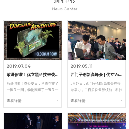
新闻中心
交通运输
News Center
关于全息墙
地理信息
关于开发者平台
2019.07.04
2019.05.11
放暑假啦！优立黑科技来袭，带你探险恐龙乐园
西门子创新高峰会 | 优立Vault为智慧城市建设赋能
放暑假啦！炎炎夏日，博物馆转了
5月17日，西门子创新高峰会在香
一圈又一圈，动物园逛了一遍又一
港举办，二百多位业界领袖、科技
遍宅在家里看剧玩游戏未免太无
专家及初创公司代表出席会议，共
查看详情
查看详情
聊。
同探讨创新科技如何将香港发展成
世界级智慧城市。优立香港总经理
许恕思先生受邀参加并做演讲，与
业界大咖分享优立V...